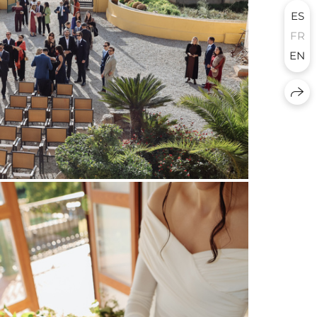
ES
FR
EN