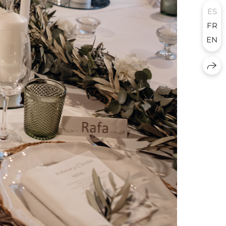
ES
FR
EN