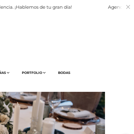
os de tu gran día!
Agenda abierta 2026-2027 
ÑAS
PORTFOLIO
BODAS